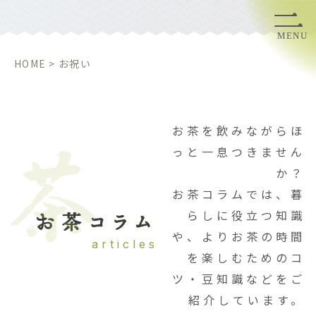
田中園とは
MENU
HOME
>
お祝い
慶事に
法事に
お茶を飲みながらほ
っと一息つきません
お茶コラム
か？
お茶コラムでは、暮
お茶一覧
らしに役立つ知識
お茶コラム
や、よりお茶の時間
articles
お問い合わせ
を楽しむためのコ
ツ・豆知識などをご
個人情報の取扱
紹介しています。