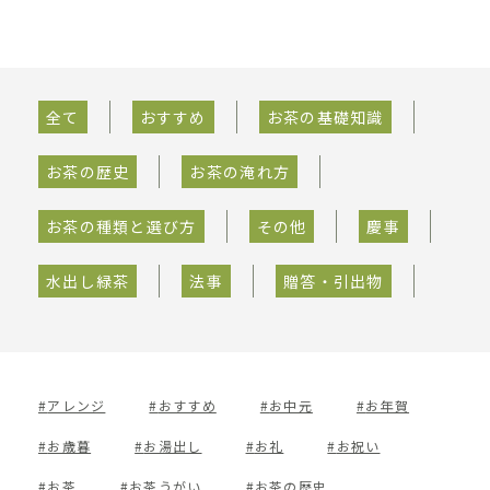
全て
おすすめ
お茶の基礎知識
お茶の歴史
お茶の淹れ方
TEL : 0555-22-0888
アクセス
お茶の種類と選び方
その他
慶事
水出し緑茶
法事
贈答・引出物
アレンジ
おすすめ
お中元
お年賀
お歳暮
お湯出し
お礼
お祝い
お茶
お茶うがい
お茶の歴史