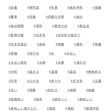
定番
専門店
弔事
感染予防
感謝
慶事
抗菌
抗酸化作用
抽出
抽出時間
掃除
敬老の日
新生活
新陳代謝
日本茶
日本茶の始まり
日本茶歴史
旨味
時期
朝茶
残暑
殺菌
母の日
水
水出し
水出し緑茶
法事
法要
淹れ方
渋味
温まる
温度
温活
無病息災
煎茶
父の日
爽やか
玄米茶
玉露
甘い
発酵
目利き
相場
結婚
結婚祝い
緑茶
緑茶ハイ
美味しい
美味しい淹れかた
美容
美肌
肥満予防