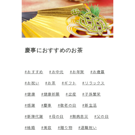
慶事におすすめのお茶
おすすめ
お中元
お年賀
お歳暮
お祝い
お茶
ギフト
リラックス
健康
健康祈願
出産
子孫繁栄
感謝
慶事
敬老の日
新生活
新陳代謝
母の日
無病息災
父の日
結婚
美容
贈り物
退職祝い