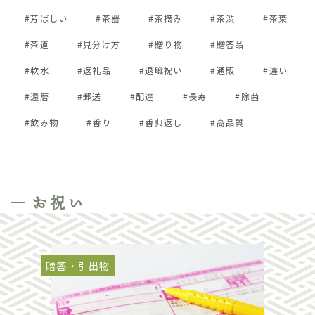
芳ばしい
茶器
茶摘み
茶渋
茶葉
茶道
見分け方
贈り物
贈答品
軟水
返礼品
退職祝い
通販
違い
還暦
郵送
配達
長寿
除菌
飲み物
香り
香典返し
高品質
お祝い
贈答・引出物