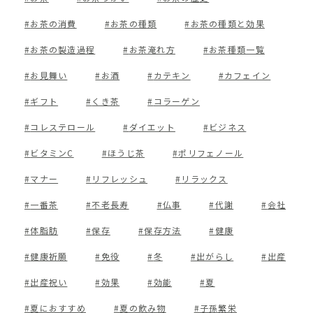
お茶の消費
お茶の種類
お茶の種類と効果
お茶の製造過程
お茶淹れ方
お茶種類一覧
お見舞い
お酒
カテキン
カフェイン
ギフト
くき茶
コラーゲン
コレステロール
ダイエット
ビジネス
ビタミンC
ほうじ茶
ポリフェノール
マナー
リフレッシュ
リラックス
一番茶
不老長寿
仏事
代謝
会社
体脂肪
保存
保存方法
健康
健康祈願
免役
冬
出がらし
出産
出産祝い
効果
効能
夏
夏におすすめ
夏の飲み物
子孫繁栄