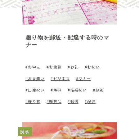
贈り物を郵送・配達する時のマ
ナー
お中元
お歳暮
お礼
お祝い
お見舞い
ビジネス
マナー
出産祝い
弔事
結婚祝い
緑茶
贈り物
贈答品
郵送
配達
慶事