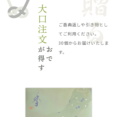
大
口
ご香典返しや引き物とし
注
てご利用ください。
文
30個からお届けいたしま
がお
す。
得で
す