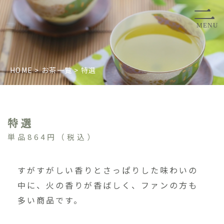
田中園とは
MENU
慶事に
HOME
>
お茶一覧
>
特選
法事に
お茶コラム
特選
単品864円（税込）
お茶一覧
すがすがしい香りとさっぱりした味わいの
お問い合わせ
中に、火の香りが香ばしく、ファンの方も
多い商品です。
個人情報の取扱